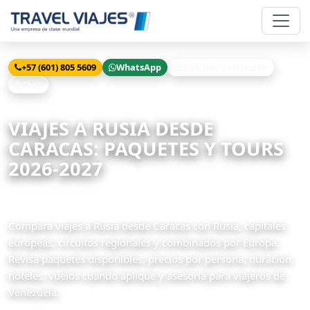
+57 (601) 805 5609
WhatsApp
Solicitar cotización
Chat
Inicio
Viajes
Rusia desde Caracas
VIAJES A RUSIA DESDE
CARACAS: PAQUETES Y TOURS
2026-2027
8 paquetes disponibles
Compara viajes a Rusia desde Caracas con Rusia, capitales
europeas, circuitos regionales y combinados por Europa.
Revisa paquetes disponibles, precios por persona, duración,
hoteles, vuelos cuando aplique y asesoría para viajeros de
Venezuela.