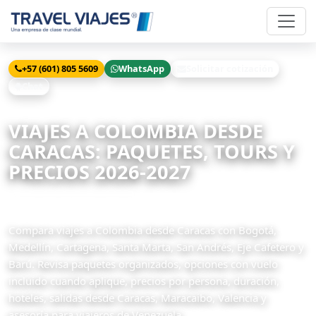
+57 (601) 805 5609
WhatsApp
Solicitar cotización
Chat
Inicio
Viajes
Colombia desde Caracas
VIAJES A COLOMBIA DESDE
CARACAS: PAQUETES, TOURS Y
PRECIOS 2026-2027
15 paquetes disponibles
Compara viajes a Colombia desde Caracas con Bogotá,
Medellín, Cartagena, Santa Marta, San Andrés, Eje Cafetero y
Barú. Revisa paquetes organizados, opciones con vuelo
incluido cuando aplique, precios por persona, duración,
hoteles, salidas desde Caracas, Maracaibo, Valencia y
asesoría para viajeros de Venezuela.