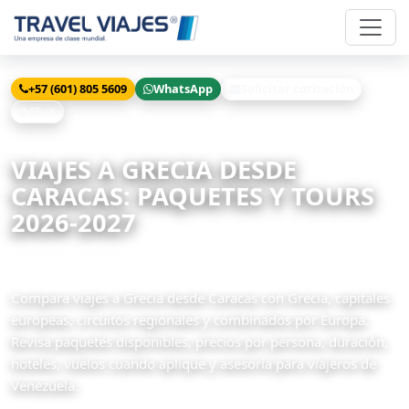
+57 (601) 805 5609
WhatsApp
Solicitar cotización
Chat
Inicio
Viajes
Grecia desde Caracas
VIAJES A GRECIA DESDE
CARACAS: PAQUETES Y TOURS
2026-2027
22 paquetes disponibles
Compara viajes a Grecia desde Caracas con Grecia, capitales
europeas, circuitos regionales y combinados por Europa.
Revisa paquetes disponibles, precios por persona, duración,
hoteles, vuelos cuando aplique y asesoría para viajeros de
Venezuela.