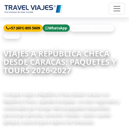
+57 (601) 805 5609
WhatsApp
Solicitar cotización
Chat
Inicio
Viajes
República Checa desde Caracas
VIAJES A REPÚBLICA CHECA
DESDE CARACAS: PAQUETES Y
TOURS 2026-2027
16 paquetes disponibles
Compara viajes a República Checa desde Caracas con
República Checa, capitales europeas, circuitos regionales y
combinados por Europa. Revisa paquetes disponibles,
precios por persona, duración, hoteles, vuelos cuando
aplique y asesoría para viajeros de Venezuela.