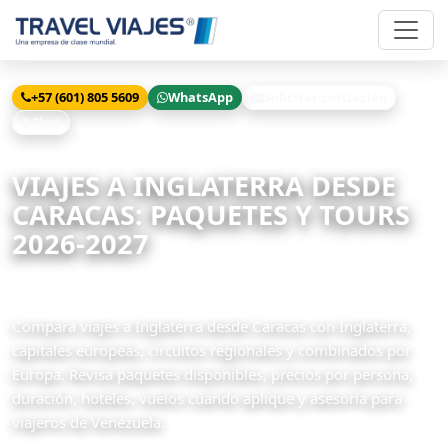
+57 (601) 805 5609
WhatsApp
Solicitar cotización
Chat
Inicio
Viajes
Inglaterra desde Caracas
VIAJES A INGLATERRA DESDE
CARACAS: PAQUETES Y TOURS
2026-2027
34 paquetes disponibles
Compara viajes a Inglaterra desde Caracas con Inglaterra,
capitales europeas, circuitos regionales y combinados por
Europa. Revisa paquetes disponibles, precios por persona,
duración, hoteles, vuelos cuando aplique y asesoría para
viajeros de Venezuela.