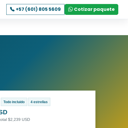
+57 (601) 805 5609
Cotizar paquete
Todo incluido
4 estrellas
USD
total $2,239 USD