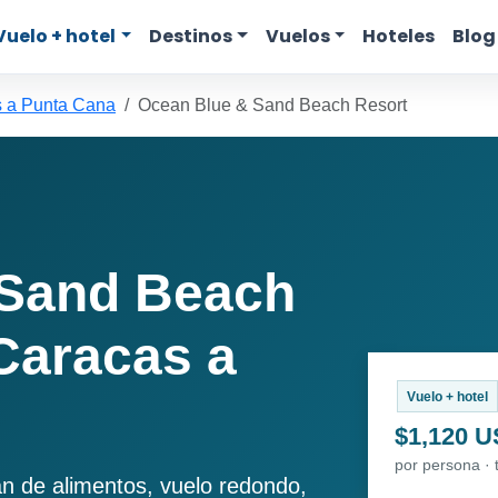
Vuelo + hotel
Destinos
Vuelos
Hoteles
Blog
 a Punta Cana
Ocean Blue & Sand Beach Resort
 Sand Beach
Caracas a
Vuelo + hotel
$1,120 
por persona · 
an de alimentos, vuelo redondo,