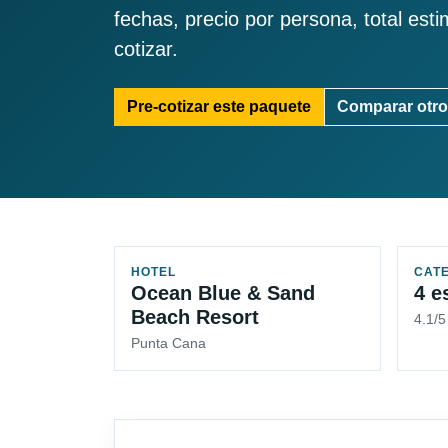
fechas, precio por persona, total est
cotizar.
Pre-cotizar este paquete
Comparar otro
HOTEL
CAT
Ocean Blue & Sand
4 e
Beach Resort
4.1/
Punta Cana