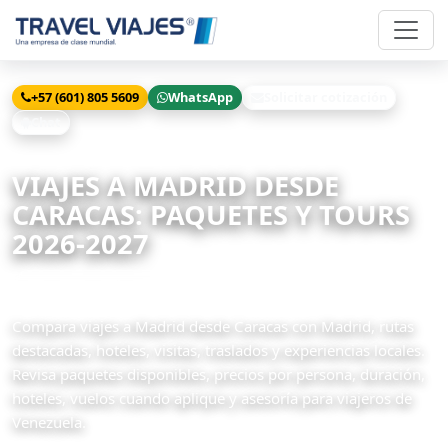
+57 (601) 805 5609
WhatsApp
Solicitar cotización
Chat
Inicio
Viajes
Madrid desde Caracas
VIAJES A MADRID DESDE
CARACAS: PAQUETES Y TOURS
2026-2027
64 paquetes disponibles
Compara viajes a Madrid desde Caracas con Madrid, rutas
destacadas, hoteles, visitas, traslados y experiencias locales.
Revisa paquetes disponibles, precios por persona, duración,
hoteles, vuelos cuando aplique y asesoría para viajeros de
Venezuela.