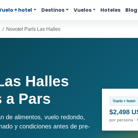
Vuelo + hotel
Destinos
Vuelos
Hoteles
Blog
Novotel París Las Halles
Las Halles
 a Pars
Vuelo + hotel
$2,498 
an de alimentos, vuelo redondo,
por persona · 
imado y condiciones antes de pre-