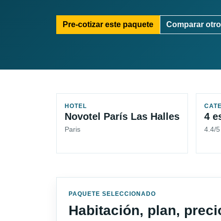
Pre-cotizar este paquete
Comparar otro
HOTEL
CAT
Novotel París Las Halles
4 e
Paris
4.4/
PAQUETE SELECCIONADO
Habitación, plan, prec