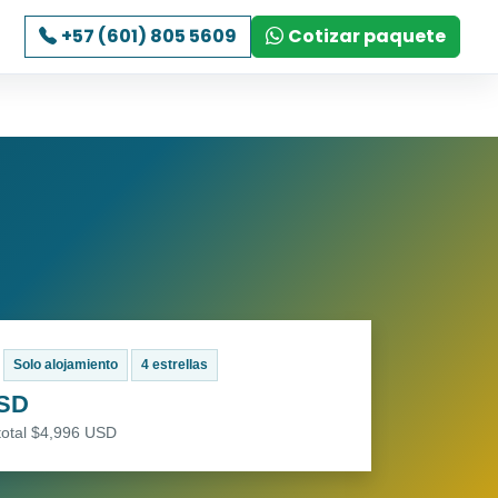
+57 (601) 805 5609
Cotizar paquete
Solo alojamiento
4 estrellas
USD
total $4,996 USD