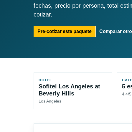
fechas, precio por persona, total est
cotizar.
Pre-cotizar este paquete
Comparar otro
HOTEL
CAT
Sofitel Los Angeles at
5 e
Beverly Hills
4.4/
Los Angeles