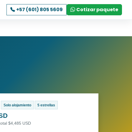
+57 (601) 805 5609
Cotizar paquete
Solo alojamiento
5 estrellas
USD
total $4,485 USD