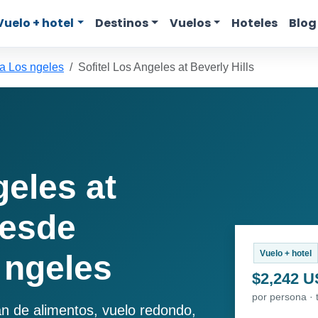
Vuelo + hotel
Destinos
Vuelos
Hoteles
Blog
a Los ngeles
Sofitel Los Angeles at Beverly Hills
geles at
desde
Vuelo + hotel
 ngeles
$2,242 
por persona · 
an de alimentos, vuelo redondo,