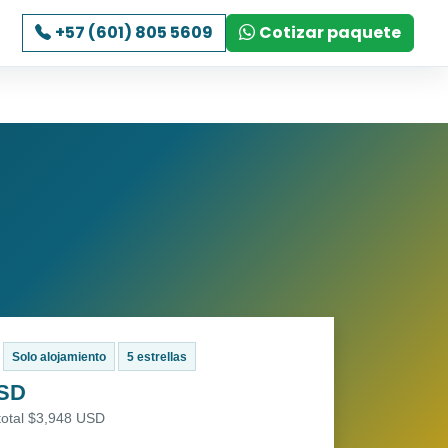
+57 (601) 805 5609
Cotizar paquete
Solo alojamiento
5 estrellas
USD
total $3,948 USD