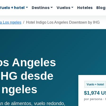
Vuelo + hotel
Destinos
Vuelos
Hoteles
Blog
a Los ngeles
Hotel Indigo Los Angeles Downtown by IHG
os Angeles
IHG desde
Vuelo + hotel
 ngeles
$1,974 
por persona · 
an de alimentos, vuelo redondo,