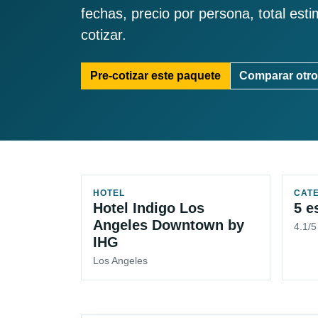
fechas, precio por persona, total est
cotizar.
Pre-cotizar este paquete
Comparar otro
HOTEL
CAT
Hotel Indigo Los
5 e
Angeles Downtown by
4.1/
IHG
Los Angeles