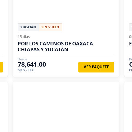
YUCATÁN
SIN VUELO
15 días
0
POR LOS CAMINOS DE OAXACA
E
CHIAPAS Y YUCATÁN
Desde
P
78,641.00
VER PAQUETE
MXN / DBL
P