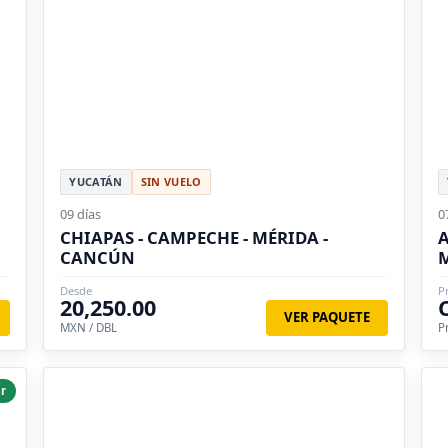
YUCATÁN
SIN VUELO
09 días
0
CHIAPAS - CAMPECHE - MÉRIDA -
A
CANCÚN
Desde
P
20,250.00
VER PAQUETE
MXN / DBL
P
r