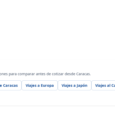
ones para comparar antes de cotizar desde Caracas.
de Caracas
Viajes a Europa
Viajes a Japón
Viajes al C