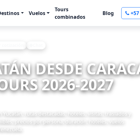
Tours
Destinos
Vuelos
Blog
+57
combinados
r cotización
Chat
ATÁN DESDE CARAC
OURS 2026-2027
Yucatán, rutas destacadas, hoteles, visitas, traslados y
ibles, precios por persona, duración, hoteles, vuelos
Venezuela.