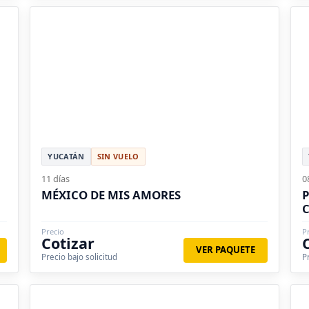
YUCATÁN
SIN VUELO
11 días
0
MÉXICO DE MIS AMORES
P
Precio
P
Cotizar
VER PAQUETE
Precio bajo solicitud
P