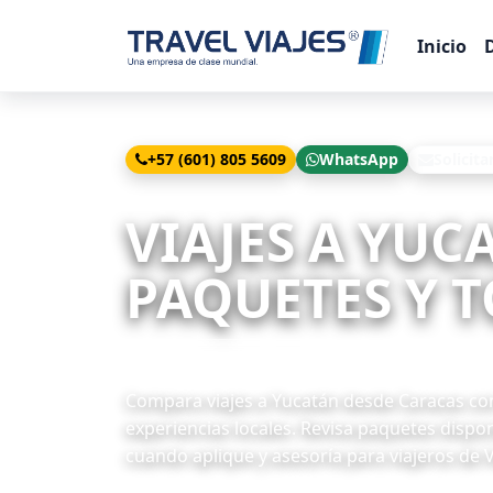
Inicio
+57 (601) 805 5609
WhatsApp
Solicita
Inicio
Viajes
Yucatán desde Caracas
VIAJES A YUC
PAQUETES Y T
25 paquetes disponibles
Compara viajes a Yucatán desde Caracas con 
experiencias locales. Revisa paquetes dispon
cuando aplique y asesoría para viajeros de 