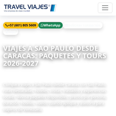
+57 (601) 805 5609
WhatsApp
Solicitar cotización
Chat
Inicio
Viajes
Sao Paulo desde Caracas
VIAJES A SAO PAULO DESDE
CARACAS: PAQUETES Y TOURS
2026-2027
3 paquetes disponibles
Compara viajes a Sao Paulo desde Caracas con Sao Paulo,
rutas destacadas, hoteles, visitas, traslados y experiencias
locales. Revisa paquetes disponibles, precios por persona,
duración, hoteles, vuelos cuando aplique y asesoría para
viajeros de Venezuela.