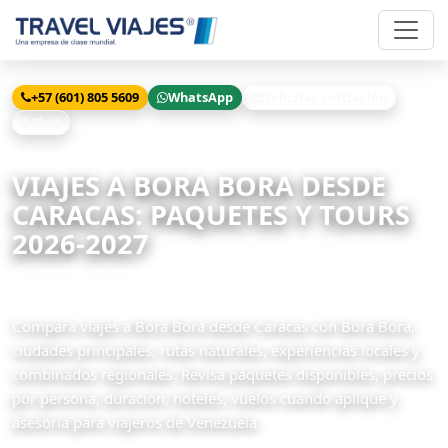
+57 (601) 805 5609
WhatsApp
Solicitar cotización
Chat
Inicio
Viajes
Bora Bora desde Caracas
VIAJES A BORA BORA DESDE
CARACAS: PAQUETES Y TOURS
2026-2027
4 paquetes disponibles
Compara viajes a Bora Bora desde Caracas con Bora Bora,
ciudades principales, rutas naturales, experiencias locales y
combinados regionales. Revisa paquetes disponibles, precios
por persona, duración, hoteles, vuelos cuando aplique y
asesoría para viajeros de Venezuela.