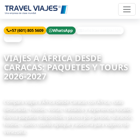
+57 (601) 805 5609
WhatsApp
Solicitar cotización
Chat
Inicio
Viajes
África desde Caracas
VIAJES A ÁFRICA DESDE
CARACAS: PAQUETES Y TOURS
2026-2027
32 paquetes disponibles
Compara viajes a África desde Caracas con África, rutas
destacadas, hoteles, visitas, traslados y experiencias locales.
Revisa paquetes disponibles, precios por persona, duración,
hoteles, vuelos cuando aplique y asesoría para viajeros de
Venezuela.