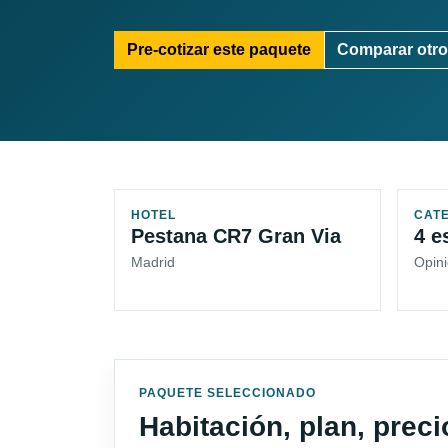
Pre-cotizar este paquete
Comparar otro
HOTEL
CAT
Pestana CR7 Gran Via
4 e
Madrid
Opini
PAQUETE SELECCIONADO
Habitación, plan, prec