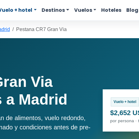
Vuelo + hotel
Destinos
Vuelos
Hoteles
Blog
adrid
Pestana CR7 Gran Via
ran Via
 a Madrid
Vuelo + hotel
$2,652 
an de alimentos, vuelo redondo,
por persona · 
imado y condiciones antes de pre-