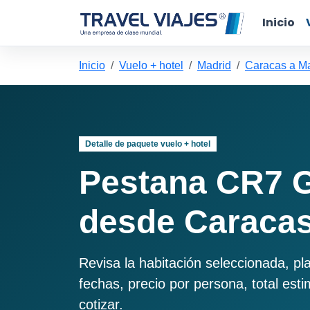
Inicio
Inicio
Vuelo + hotel
Madrid
Caracas a M
Detalle de paquete vuelo + hotel
Pestana CR7 G
desde Caracas
Revisa la habitación seleccionada, pl
fechas, precio por persona, total est
cotizar.