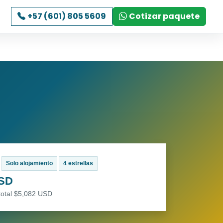
+57 (601) 805 5609
Cotizar paquete
Solo alojamiento
4 estrellas
USD
total $5,082 USD