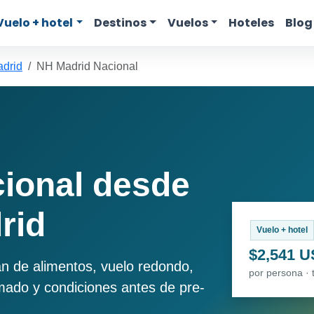
Vuelo + hotel
Destinos
Vuelos
Hoteles
Blog
adrid
NH Madrid Nacional
ional desde
rid
Vuelo + hotel
$2,541 
an de alimentos, vuelo redondo,
por persona · 
imado y condiciones antes de pre-