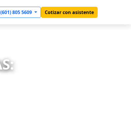
 (601) 805 5609
Cotizar con asistente
S: