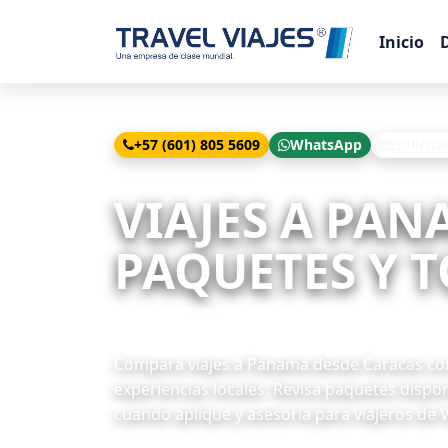
Inicio
+57 (601) 805 5609
WhatsApp
Solicita
Inicio
Viajes
Panamá desde Caracas
VIAJES A PAN
PAQUETES Y T
5 paquetes disponibles
Compara viajes a Panamá desde Caracas con 
experiencias locales. Revisa paquetes dispon
cuando aplique y asesoría para viajeros de 