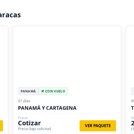
aracas
PANAMÁ
CON VUELO
07 días
0
PANAMÁ Y CARTAGENA
T
Precio
D
Cotizar
VER PAQUETE
Precio bajo solicitud
U