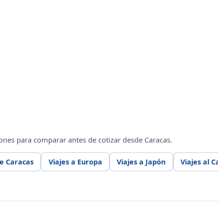
ones para comparar antes de cotizar desde Caracas.
de Caracas
Viajes a Europa
Viajes a Japón
Viajes al C