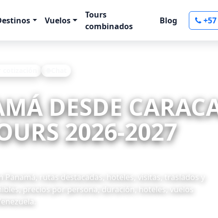
Tours
Destinos
Vuelos
Blog
+57
combinados
r cotización
Chat
AMÁ DESDE CARACA
OURS 2026-2027
Panamá, rutas destacadas, hoteles, visitas, traslados y
ibles, precios por persona, duración, hoteles, vuelos
Venezuela.