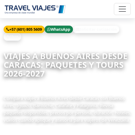
+57 (601) 805 5609
WhatsApp
Solicitar cotización
Chat
Inicio
Viajes
Buenos Aires desde Caracas
VIAJES A BUENOS AIRES DESDE
CARACAS: PAQUETES Y TOURS
2026-2027
2 paquetes disponibles
Compara viajes a Buenos Aires desde Caracas con Buenos
Aires, Iguazú, Bariloche, Calafate y Patagonia. Revisa
paquetes disponibles, precios por persona, duración, hoteles,
vuelos cuando aplique y asesoría para viajeros de Venezuela.