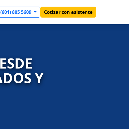
 (601) 805 5609
Cotizar con asistente
DESDE
ADOS Y