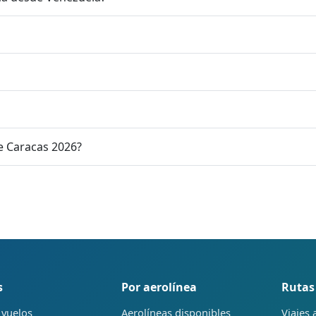
e Caracas 2026?
s
Por aerolínea
Rutas
 vuelos
Aerolíneas disponibles
Viajes 