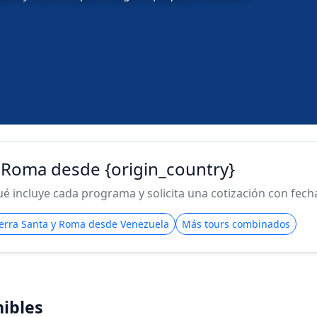
 y Roma desde {origin_country}
 incluye cada programa y solicita una cotización con fecha 
Tierra Santa y Roma desde Venezuela
Más tours combinados
ibles