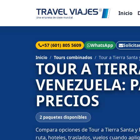
Inicio
+57 (601) 805 5609
WhatsApp
Solicita
Inicio
Tours combinados
Tour a Tierra Santa
TOUR A TIER
VENEZUELA: 
PRECIOS
2 paquetes disponibles
Compara opciones de Tour a Tierra Santa y 
ruta, hoteles, traslados, vuelos cuando apli